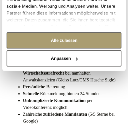
soziale Medien, Werbung und Analysen weiter. Unsere
Partner führen diese Informationen möglicherweise mit
IHRE VORTEILE
weiteren Daten zusammen, die Sie ihnen bereitgestellt
haben oder die sie im Rahmen Ihrer Nutzung der Dienste
Was Dr. Michael Traub Ihnen als Anwalt für
gesammelt haben.
Wirtschaftsstrafrecht in Ludwigsburg bietet:
Alle zulassen
Hohe Spezialisierung
auf das Wirtschaftsstrafrecht
Anpassen
(Zertifizierter Berater – DeutscheAnwaltAkademie)
Mehrjährige Berufserfahrung im
Wirtschaftsstrafrecht
bei namhaften
Anwaltskanzleien (Gleiss Lutz/CMS Hasche Sigle)
Persönliche
Betreuung
Schnelle
Rückmeldung binnen 24 Stunden
Unkomplizierte Kommunikation
per
Videokonferenz möglich
Zahlreiche
zufriedene Mandanten
(5/5 Sterne bei
Google)