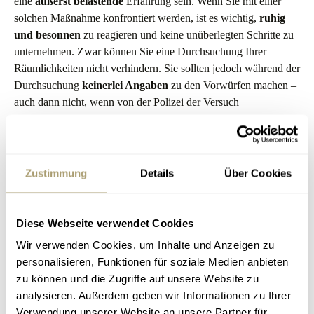
eine
äußerst
belastende
Erfahrung sein. Wenn Sie mit einer
solchen Maßnahme konfrontiert werden, ist es wichtig,
ruhig
und besonnen
zu reagieren und keine unüberlegten Schritte zu
unternehmen. Zwar können Sie eine Durchsuchung Ihrer
Räumlichkeiten nicht verhindern. Sie sollten jedoch während der
Durchsuchung
keinerlei Angaben
zu den Vorwürfen machen –
auch dann nicht, wenn von der Polizei der Versuch
unternommen wird, Sie in ein vermeintlich harmloses Gespräch
zu verwickeln.
Im Falle einer Durchsuchung Ihrer Wohnung oder Ihrer
Zustimmung
Details
Über Cookies
Geschäftsräume sollten Sie daher
schnellstmöglich
Kontakt mit
uns aufnehmen. Als Verteidiger ist es unsere Aufgabe, Ihnen
während der Durchsuchung beizustehen und Ihre Rechte zu
Diese Webseite verwendet Cookies
schützen. Wir werden das Vorgehen der Ermittlungsbehörden
Wir verwenden Cookies, um Inhalte und Anzeigen zu
kritisch beobachten und darauf achten, dass alle rechtsstaatlichen
personalisieren, Funktionen für soziale Medien anbieten
Grundsätze bei der Durchsuchung eingehalten werden.
zu können und die Zugriffe auf unsere Website zu
analysieren. Außerdem geben wir Informationen zu Ihrer
JETZT ANRUFEN: 0157 81714646
Verwendung unserer Website an unsere Partner für