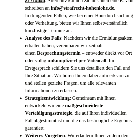
81714646
. Alternativ können Sie uns auch eine E-Mail
schreiben an
info@strafrecht-hohenlohe.de
.
In dringenden Fällen, wie bei einer Hausdurchsuchung
oder Verhaftung, bieten wir Ihnen selbstverständlich
kurzfristige Termine an.
Analyse des Falls
: Nachdem wir die Ermittlungsakten
erhalten haben, vereinbaren wir zeitnah
einen
Besprechungstermin
– entweder direkt vor Ort
oder völlig
unkompliziert per Videocall
. Im
Erstgespräch schildern Sie uns detailliert den Fall und
Ihre Situation. Wir hören Ihnen dabei aufmerksam zu
und stellen gezielte Fragen, um alle relevanten
Informationen zu erfassen.
Strategieentwicklung
: Gemeinsam mit Ihnen
entwickeln wir eine
maßgeschneiderte
Verteidigungsstrategie
, die auf Ihren individuellen
Fall abgestimmt ist und die das bestmögliche Ergebnis
garantiert.
Weiteres Vorgehen
: Wir erläutern Ihnen zudem den